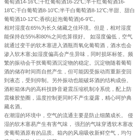
葡萄酒14-16℃;干红葡萄酒16-22℃;半干红葡萄酒16-
18℃;干白葡萄酒8-10℃;半干白葡萄酒8-12℃;半甜、甜白
葡萄酒10-12℃;香槟(起泡葡萄酒)6-9℃。
相对湿度在65%为长久储藏之佳环境。但是，相对湿度
能保持在55%和80%之间也算很好。 如湿度偏低，空气
就通过变干的软木塞进入酒瓶而氧化葡萄酒，酒水也会
渗入软木塞;如湿度偏高会产生异味，同时损坏标签。频
繁的振动会干扰葡萄酒沉淀物的稳定。沉淀物随着葡萄
酒的储存时间而自然产生，但可能因受振动而重新变回
到液态，受到抑制。另外振动也能破坏酒的结构成份。
酒柜箱体内的高科技静音避震压缩机制冷系统，配上防
震橡胶垫圈，温度控制更同时不产生凝露，精心呵护典
藏名酒。
在潮湿的环境中，空气的流通主要是防止细菌成长。 侵
湿的软木塞易产生有害气味， 强烈的气味穿透软木塞改
变葡萄酒原有的品质。箱内的风扇吸收新鲜空气，均匀