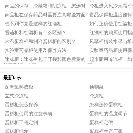
冰箱？
个好？
药品的保存，冷藏箱和阴凉柜，您选对
冷柜进入风冷无霜时
了么？
用户诞生
药品柜在保存药品时需要注意哪些方面?
食品保鲜柜温度如何
冷温度下降怎么办？
想不到你竟是这样的红酒柜
如何正确使用红酒柜
雪茄柜和红酒柜有什么区别？
红酒柜的购买使用指
常温蛋糕柜和制冷蛋糕柜的区别？
风幕柜精装水果与堆
作
实验室药品柜使用及保养方法
实验室药品柜使用保
速冻柜：速冻生包子开裂和颜色发黄的
超市商用冷冻柜，如
起因及解决方案
下？
最新tags
深海鱼熟成柜
预制菜
立式冷冻柜
冷冻柜
蛋糕柜怎么保养
怎样选择蛋糕柜
蛋糕柜使用的注意事项
蛋糕柜的温度调节
蛋糕柜工程定制
蛋糕柜定做
蛋糕柜批发
蛋糕柜生产厂家