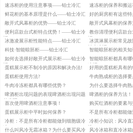
速冻柜的使用注意事项——铂士冷汇
速冻柜的保养和搬运
鲜花柜的基本原理是什么——铂士冷汇
好的厨房柜有这些特
敞开式风幕柜的优势——铂士冷汇
敞开式风幕柜的保养
便利店款台式柜特点优势！——铂士冷
教你清理便利店款台
汇
汇
冰激凌展示柜性能特点——铂士冷汇
冰淇淋展示柜常见故
铂士冷汇
科技·智能晾胚柜——铂士冷汇
智能晾胚柜的相关知
如何去选择好敞开式展示柜——铂士冷
智能晾胚柜都具有哪
汇
冷汇
蛋糕展示柜不制冷的原因和解决办法!
好用的蛋糕柜具有的
蛋糕柜使用方法?
牛肉熟成柜的选择要
牛肉冷冻柜都具有哪些优势？
为什么要选择牛肉熟
啤酒柜出现问题的表现啤酒柜出现问题
啤酒柜的保养方法！
的表现!
首次使用啤酒柜注意事项！
购买红酒柜的要素与
蛋糕展示柜中平时如何保养？
不是所有冷柜都能做
冷柜：不是所有冷柜都能做到细胞级冷
冷柜小知识：风冷直
冻
选？
什么叫风冷无霜冰箱？为什么要买风冷
风冷冰箱和直冷冰箱