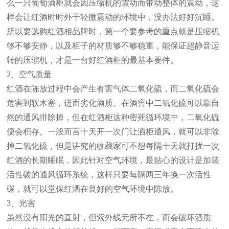
么一只葡萄酒柜就会因压缩机的震动而带动整体的震动，这
样会让红酒时时外干轻微震动的环境中，没办法好好沉睡。
所以要选购红酒相品牌时，第一个要参考的重点就是压缩机
够不够安静，以及柜子的材质够不够稳重，能保证超静音运
转的压缩机，才是一台好红酒柜的最基本要件。
2、空气质量
红酒在陈放过程中会产生有害气体二氧化硫，而二氧化硫会
危害到软木塞，进而劣化酒质。在酒窖中二氧化硫可以靠自
然的通风排除掉，但在红酒柜这种密死循环境中，二氧化硫
便会积存。一般而言十天开一次门让洒柜通风，就可以非除
掉二氧化硫，但是讲究的收藏家可不想每隔十天就打扰一次
红酒的长期睡眠，因此针对空气环境，最贴心的设计是加装
活性碳的通风循环系统，这样只要每隔两三年换一次活性
碳，就可以堂保红洒在良好的空气环境中陈放。
3、光害
虽然没有阳光的直射，但紫外线无所不在，而会破坏酒质