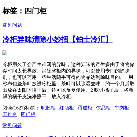
标签：四门柜
常见问题
冷柜异味清除小妙招【铂士冷汇】
冷柜用久了会产生难闻的异味，这种异味的产生多由于食物储
存时间太长导致。消除冰柜内的异味，可以使用专门的除味
剂，也可以巧用一些生活随手可得的物品达到除味目的。1 用
纱布包些茶叶放进冷柜里，茶叶可以除湿去味，约一个月后取
出放在太阳下晒干后，还可以反复使用。2 吃过橘子后，将新
鲜的橘子皮洗净擦干，放入冷柜...
阅读(1627)
标签：
晾胚柜
红酒柜
蛋糕柜
饮品柜
牛肉柜
工作台
四门柜
常见问题